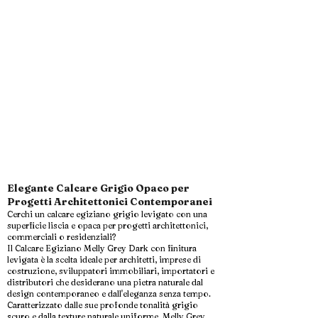
Elegante Calcare Grigio Opaco per
Progetti Architettonici Contemporanei
Cerchi un calcare egiziano grigio levigato con una
superficie liscia e opaca per progetti architettonici,
commerciali o residenziali?
Il Calcare Egiziano Melly Grey Dark con finitura
levigata è la scelta ideale per architetti, imprese di
costruzione, sviluppatori immobiliari, importatori e
distributori che desiderano una pietra naturale dal
design contemporaneo e dall'eleganza senza tempo.
Caratterizzato dalle sue profonde tonalità grigio
scuro e dalla texture naturale uniforme, Melly Grey