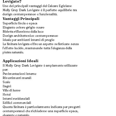
Levigato?
Uno dei principali vantaggi del Calcare Egiziano
Melly Grey Dark Levigato è il perfetto equilibrio tra
design contemporaneo e funzionalità.
Vantaggi Principali
Superficie liscia e opaca
Elegante colore grigio scuro
Ridotta riflessione della luce
Design architettonico contemporaneo
Ideale per ambienti interni di pregio
La finitura levigata offre un aspetto sofisticato senza
l'effetto lucido, mantenendo tutta l'eleganza della
pietra naturale.
Applicazioni Ideali
Il Melly Grey Dark Levigato è ampiamente utilizzato
per:
Pavimentazioni interne
Rivestimenti murali
Scale
Bagni
Ville di lusso
Hotel
Interni residenziali
Edifici commerciali
Questa finitura è particolarmente indicata per progetti
contemporanei che richiedono una superficie opaca,
elegante e naturale.