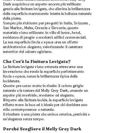
Dark acquisisce un aspetto ancora più raffinato
grazie alla finitura levigata, che elimina la brillantezza
della superficie mantenendo intatta la bellezza naturale
della pietra.
Sempre più richiesto per progetti in Italia, Svizzera ,
San Marino, Malta, Croazia e Slovenia, questo
materiale viene utilizzato in ville di lusso, hotel,
residenze di pregio e moderni edifici commerciali.
La sua superficie liscia e opaca crea un effetto
architettonico elegante, valorizzando il carattere
autentico del calcare egiziano.
Che Cos'è la Finitura Levigata?
La finitura levigata viene ottenuta attraverso una
lavorazione che rende la superficie perfettamente
liscia e opaca, senza la brillantezza tipica della
lucidatura.
Questo processo mette in risalto il colore grigio
naturale e la texture del Melly Grey Dark, creando un
aspetto più morbido, moderno ed elegante.
Rispetto alla finitura lucida, la superficie levigata
riflette meno la luce ed è ideale per chi desidera uno
stile contemporaneo e naturale.
Il risultato è una pietra che unisce estetica, praticità e
un'eleganza senza tempo.
Perché Scegliere il Melly Grey Dark