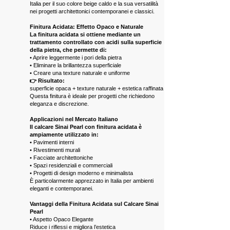
Italia per il suo colore beige caldo e la sua versatilità
nei progetti architettonici contemporanei e classici.
Finitura Acidata: Effetto Opaco e Naturale
La finitura acidata si ottiene mediante un
trattamento controllato con acidi sulla superficie
della pietra, che permette di:
• Aprire leggermente i pori della pietra
• Eliminare la brillantezza superficiale
• Creare una texture naturale e uniforme
👉 Risultato:
superficie opaca + texture naturale + estetica raffinata
Questa finitura è ideale per progetti che richiedono
eleganza e discrezione.
Applicazioni nel Mercato Italiano
Il calcare Sinai Pearl con finitura acidata è
ampiamente utilizzato in:
• Pavimenti interni
• Rivestimenti murali
• Facciate architettoniche
• Spazi residenziali e commerciali
• Progetti di design moderno e minimalista
È particolarmente apprezzato in Italia per ambienti
eleganti e contemporanei.
Vantaggi della Finitura Acidata sul Calcare Sinai
Pearl
• Aspetto Opaco Elegante
Riduce i riflessi e migliora l’estetica