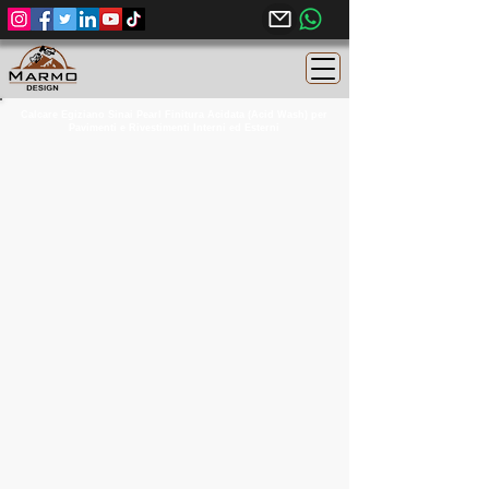
Calcare Egiziano Sinai Pearl Finitura Acidata (Acid Wash) per
Pavimenti e Rivestimenti Interni ed Esterni