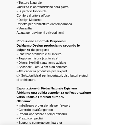
• Texture Naturale
Valorizza le caratteristiche della pietra
• Superficie Piacevole
Comfort al tatto e all’uso
• Design Moderno
Perfetta per architettura contemporanea
• Versatilità
Adatta per pavimenti e rivestimenti
Produzione e Formati Disponibili
Da Marmo Design produciamo secondo le
esigenze del progetto:
• Piastrelle standard e su misura
• Taglio su misura (cut to size)
• Diversi livelli di trattamento acidato
• Spessori: 2 cm, 3 cm e su richiesta
• Alta capacità produttiva per l’export
👉 Soluzioni ideali per importatori, distributori e studi
di architettura
Esportazione di Pietra Naturale Egiziana
Abbiamo una solida esperienza nell’esportazione
verso l’Italia e i mercati europei.
Offriamo:
• Imballaggio professionale per l’export
• Controllo qualità rigoroso
• Produzione stabile e tempi affidabili
• Prezzi competitivi
• Supporto completo per i partner