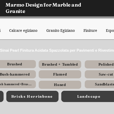
Marmo Design for Marble and
Granite
i
Calcare egiziano
Granito Egiziano
Finiture
Espo
Sinai Pearl Finitura Acidata Spazzolata per Pavimenti e Rivestime
Brushed
Brushed + Tumbled
Polished
Bush-hammered
Flamed
Saw-cut
Sandblast
Bush hammered+Brushed
Honed
Bricks Herrinbone
Landscape