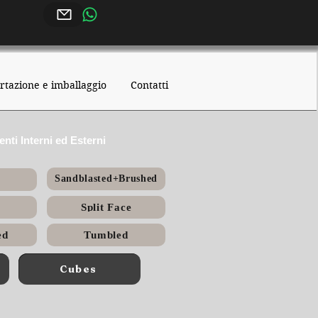
rtazione e imballaggio
Contatti
nti Interni ed Esterni
Sandblasted+Brushed
Split Face
ed
Tumbled
Cubes