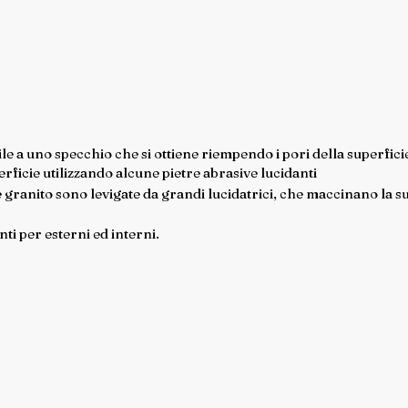
ile a uno specchio che si ottiene riempendo i pori della superficie
erficie utilizzando alcune pietre abrasive lucidanti
e granito sono levigate da grandi lucidatrici, che maccinano la s
ti per esterni ed interni.