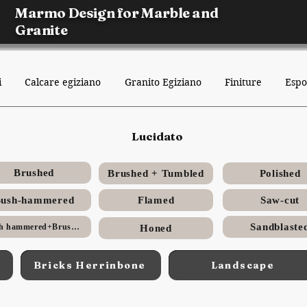
Marmo Design for Marble and
Granite
i
Calcare egiziano
Granito Egiziano
Finiture
Espo
Lucidato
Brushed
Brushed + Tumbled
Polished
ush-hammered
Flamed
Saw-cut
Sandblaste
Bush hammered+Brushed
Honed
Bricks Herrinbone
Landscape