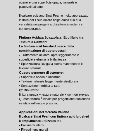
ottenere una superficie opaca, naturale e
piacevole al tatto.
Il calcare egiziano Sinai Pearl è molto apprezzato
in Italia per il suo colore beige caldo e la sua
versatilità nei progetti architettonici moderni e
contemporanei.
Finitura Acidata Spazzolata: Equilibrio tra
Texture e Comfort
La finitura acid brushed nasce dalla
combinazione di due processi:
• Trattamento acidato: apre leggermente la
superficie e elimina la brillantezza
• Spazzolatura: leviga la pietra mantenendo la
texture naturale
Questo permette di ottenere:
• Superficie opaca e uniforme
• Texture naturale leggermente strutturata
• Sensazione morbida al tatto
👉 Risultato:
finitura opaca + texture naturale + comfort elevato
Questa finitura è ideale per progetti che richiedono
estetica raffinata e praticità.
Applicazioni nel Mercato Italiano
Il calcare Sinai Pearl con finitura acid brushed
è ampiamente utilizzato in:
• Pavimenti interni
• Rivestimenti murali