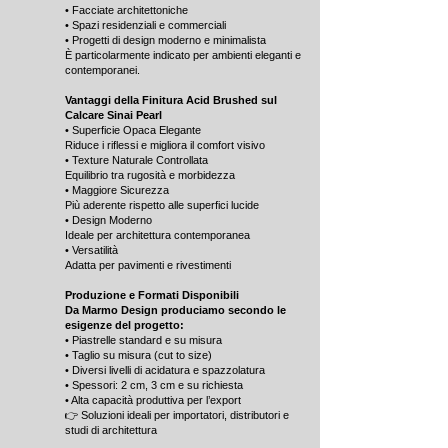
• Facciate architettoniche
• Spazi residenziali e commerciali
• Progetti di design moderno e minimalista
È particolarmente indicato per ambienti eleganti e
contemporanei.
Vantaggi della Finitura Acid Brushed sul
Calcare Sinai Pearl
• Superficie Opaca Elegante
Riduce i riflessi e migliora il comfort visivo
• Texture Naturale Controllata
Equilibrio tra rugosità e morbidezza
• Maggiore Sicurezza
Più aderente rispetto alle superfici lucide
• Design Moderno
Ideale per architettura contemporanea
• Versatilità
Adatta per pavimenti e rivestimenti
Produzione e Formati Disponibili
Da Marmo Design produciamo secondo le
esigenze del progetto:
• Piastrelle standard e su misura
• Taglio su misura (cut to size)
• Diversi livelli di acidatura e spazzolatura
• Spessori: 2 cm, 3 cm e su richiesta
• Alta capacità produttiva per l’export
👉 Soluzioni ideali per importatori, distributori e
studi di architettura