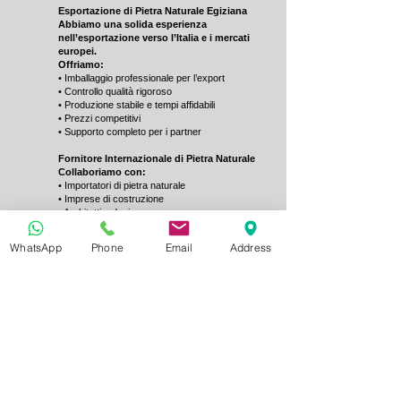
Esportazione di Pietra Naturale Egiziana
Abbiamo una solida esperienza
nell’esportazione verso l’Italia e i mercati
europei.
Offriamo:
• Imballaggio professionale per l’export
• Controllo qualità rigoroso
• Produzione stabile e tempi affidabili
• Prezzi competitivi
• Supporto completo per i partner
Fornitore Internazionale di Pietra Naturale
Collaboriamo con:
• Importatori di pietra naturale
• Imprese di costruzione
• Architetti e designer
• Distributori e grossisti
Il nostro obiettivo è fornire materiali di alta qualità e
WhatsApp
Phone
Email
Address
soluzioni affidabili per ogni progetto.
Perché Scegliere Marmo Design?
• Fornitore diretto dall’Egitto
• Esperienza nell’export internazionale
• Ampia gamma di finiture e formati
• Controllo qualità professionale
• Partnership a lungo termine
👉 Non forniamo solo pietra — offriamo soluzioni
su misura per ogni progetto.