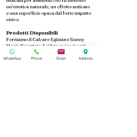
indicata per ambienti che richiedono
un'estetica naturale, un effetto anticato
e una superficie opaca dal forte impatto
visivo.
Prodotti Disponibili
Forniamo il Calcare Egiziano Sunny
Menia Burattato Acidato nei seguenti
formati:
Lastre Burattate Acidate
WhatsApp
Phone
Email
Address
Piastrelle Burattate Acidate
Pavimentazioni
Gradini
Pannelli per Rivestimenti
Prodotti Tagliati su Misura
Dimensioni e spessori personalizzati
sono disponibili in base alle specifiche
del progetto.
Esportazione e Fornitura per
Progetti
In Marmo Design forniamo Sunny