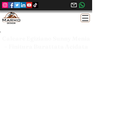
Calcare Egiziano Sunny Menia
– Finitura Burattata Acidata