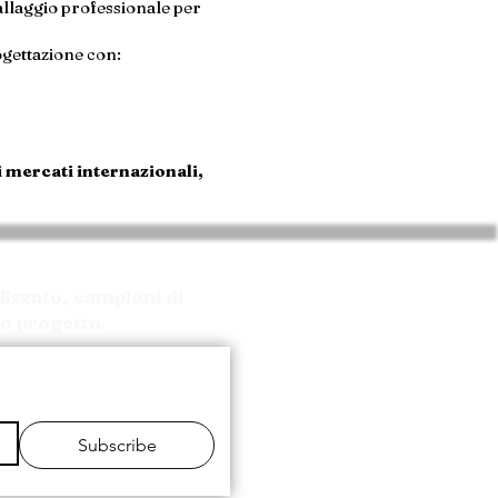
llaggio professionale per
ogettazione con:
i mercati internazionali,
izzato, campioni di
uo progetto.
Subscribe