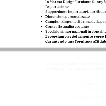
In Marmo Design forniamo Sunny Meni
l'esportazione.
Supportiamo importatori, distributor
Dimensioni personalizzate
Campioni disponibili prima della pr
Controllo qualità costante
Spedizioni internazionali in contain
Esportiamo regolarmente verso Ita
garantendo una fornitura affidabi
Contatta oggi stesso il team
prodotto e un supporto tecnic
WhatsApp / Viper 
+20 10 97762270
Cellphone: +20115