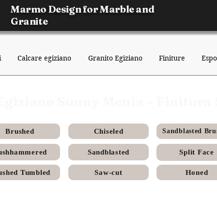
Marmo Design for Marble and
Granite
i
Calcare egiziano
Granito Egiziano
Finiture
Espo
Egiziano Sunny Menia – Finitura 
Brushed
Chiseled
Sandblasted Bru
ushhammered
Sandblasted
Split Face
ushed Tumbled
Saw-cut
Honed