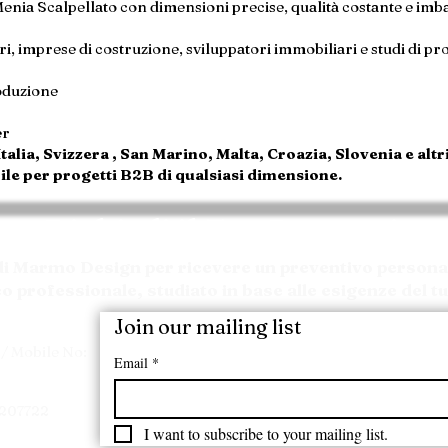
a Scalpellato con dimensioni precise, qualità costante e imba
i, imprese di costruzione, sviluppatori immobiliari e studi di pr
oduzione
er
lia, Svizzera , San Marino, Malta, Croazia, Slovenia e altr
le per progetti B2B di qualsiasi dimensione.
Richiedi il Tuo Preventivo
 di Marmo Design per ricevere un preventivo personal
o professionale, studiato in base alle esigenze del t
Join our mailing list
/ Mobile No:
Email
*
7207722
I want to subscribe to your mailing list.