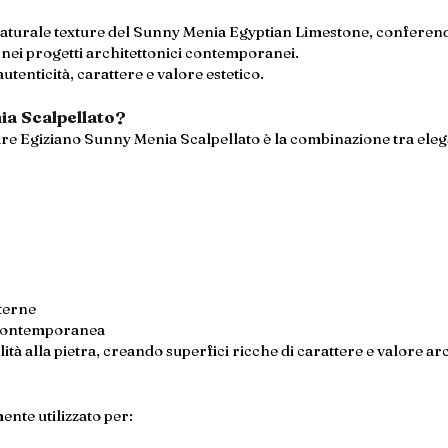
naturale texture del Sunny Menia Egyptian Limestone, conferendo
nei progetti architettonici contemporanei.
autenticità, carattere e valore estetico.
ia Scalpellato?
are Egiziano Sunny Menia Scalpellato è la combinazione tra ele
sterne
e contemporanea
ità alla pietra, creando superfici ricche di carattere e valore ar
nte utilizzato per: