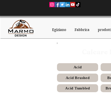
Egiziano
Fabbrica
prodott
Calcare 
Acid
Acid Brushed
B
Acid Tumbled
Br