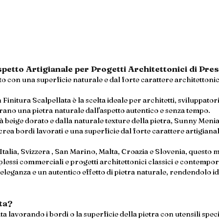
etto Artigianale per Progetti Architettonici di Pres
o con una superficie naturale e dal forte carattere architettonic
initura Scalpellata è la scelta ideale per architetti, sviluppator
rano una pietra naturale dall'aspetto autentico e senza tempo.
tà beige dorato e dalla naturale texture della pietra, Sunny Menia 
 crea bordi lavorati e una superficie dal forte carattere artigiana
talia, Svizzera , San Marino, Malta, Croazia e Slovenia, questo mat
omplessi commerciali e progetti architettonici classici e contempo
eleganza e un autentico effetto di pietra naturale, rendendolo id
ata?
ta lavorando i bordi o la superficie della pietra con utensili spec