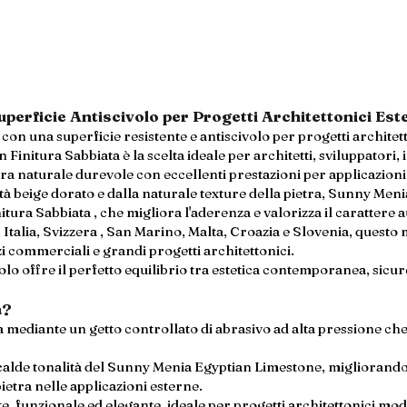
perficie Antiscivolo per Progetti Architettonici Est
con una superficie resistente e antiscivolo per progetti architet
Finitura Sabbiata è la scelta ideale per architetti, sviluppatori,
ra naturale durevole con eccellenti prestazioni per applicazioni
ità beige dorato e dalla naturale texture della pietra, Sunny Men
tura Sabbiata , che migliora l'aderenza e valorizza il carattere a
Italia, Svizzera , San Marino, Malta, Croazia e Slovenia, questo ma
azi commerciali e grandi progetti architettonici.
olo offre il perfetto equilibrio tra estetica contemporanea, sicur
a?
ta mediante un getto controllato di abrasivo ad alta pressione c
 calde tonalità del Sunny Menia Egyptian Limestone, migliorando 
ietra nelle applicazioni esterne.
nte, funzionale ed elegante, ideale per progetti architettonici mo