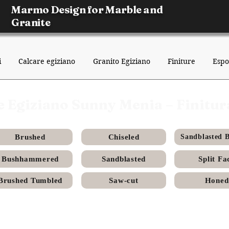
Marmo Design for Marble and
Granite
i
Calcare egiziano
Granito Egiziano
Finiture
Espo
e Egiziano Sunny Menia – Finitur
Brushed
Chiseled
Sandblasted 
Bushhammered
Sandblasted
Split Fa
Brushed Tumbled
Saw-cut
Honed