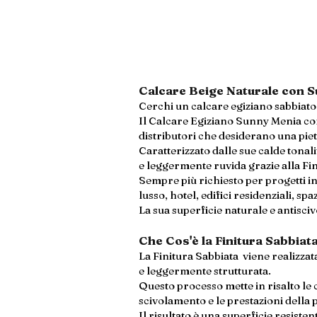
Calcare Beige Naturale con Su
Cerchi un calcare egiziano sabbiato 
Il Calcare Egiziano Sunny Menia con 
distributori che desiderano una piet
Caratterizzato dalle sue calde tonal
e leggermente ruvida grazie alla Fini
Sempre più richiesto per progetti in 
lusso, hotel, edifici residenziali, sp
La sua superficie naturale e antisciv
Che Cos'è la Finitura Sabbiat
La Finitura Sabbiata viene realizza
e leggermente strutturata.
Questo processo mette in risalto le
scivolamento e le prestazioni della p
Il risultato è una superficie resiste