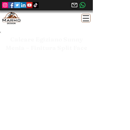
Calcare Egiziano Sunny
Menia – Finitura Split Face