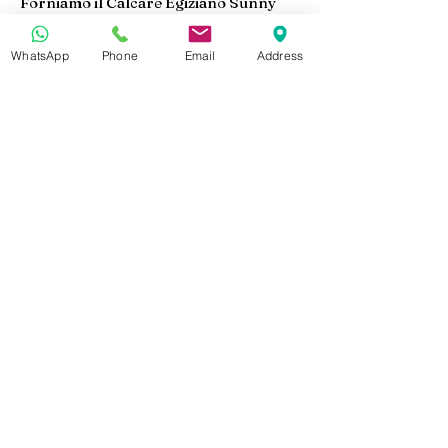
Forniamo il Calcare Egiziano Sunny
Menia Split Face nei seguenti formati:
Pannelli Split Face
WhatsApp
Phone
Email
Address
Piastrelle per Rivestimento
Rivestimenti Murali
Elementi Decorativi
Prodotti Tagliati su Misura
Dimensioni e spessori personalizzati
sono disponibili in base alle specifiche
del progetto.
Esportazione e Fornitura per
Progetti
In Marmo Design forniamo Sunny
Menia Split Face con dimensioni
precise, qualità costante e imballaggio
professionale per l'esportazione.
Supportiamo importatori, distributori,
imprese di costruzione, sviluppatori
immobiliari e studi di progettazione
con:
Dimensioni personalizzate